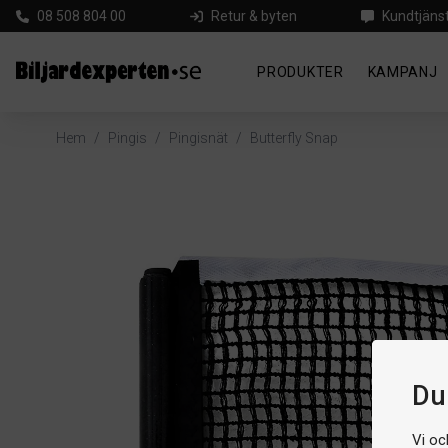
08 508 804 00
Retur & byten
Kundtjäns
PRODUKTER
KAMPANJ
Hem
/
Pingis
/
Pingisnät
/
Butterfly Snap
Du 
Vi oc