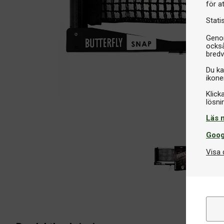
för a
Stati
Genom
också
bredv
Du ka
ikone
Klick
Läs 
Goog
Visa 