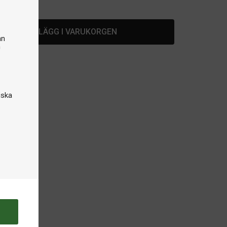
lager
LÄGG I VARUKORGEN
an
n
iska