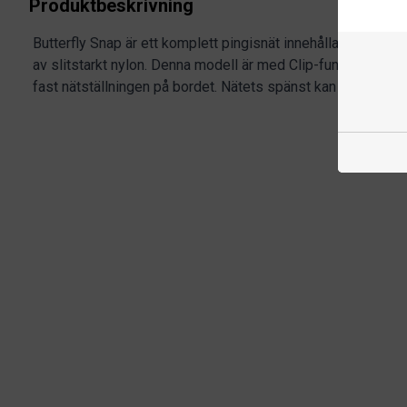
Produktbeskrivning
Butterfly Snap är ett komplett pingisnät innehållande nätställ
av slitstarkt nylon. Denna modell är med Clip-funktion, vilk
fast nätställningen på bordet. Nätets spänst kan justeras.