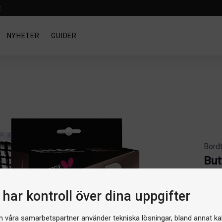
t
NYHETER
GUIDER
Bord
But
Artike
har kontroll över dina uppgifter
Produ
249 
h våra samarbetspartner använder tekniska lösningar, bland annat ka