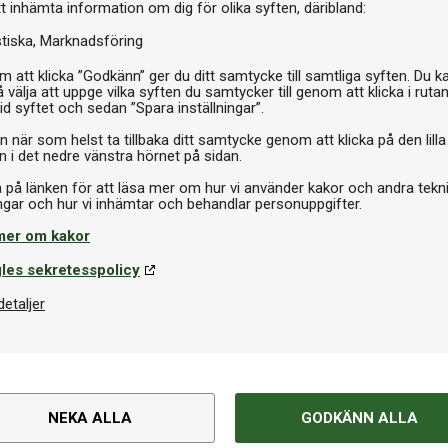
I 
tt inhämta information om dig för olika syften, däribland:
stiska
Marknadsföring
 att klicka ”Godkänn” ger du ditt samtycke till samtliga syften. Du k
 välja att uppge vilka syften du samtycker till genom att klicka i ruta
id syftet och sedan ”Spara inställningar”.
n när som helst ta tillbaka ditt samtycke genom att klicka på den lilla
n i det nedre vänstra hörnet på sidan.
a på länken för att läsa mer om hur vi använder kakor och andra tekn
mer om kakor
les sekretesspolicy
detaljer
NEKA ALLA
GODKÄNN ALLA