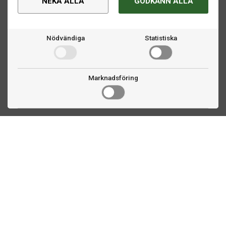
NEKA ALLA
GODKÄNN ALLA
Nödvändiga
Statistiska
Marknadsföring
Kontakta oss
Fogdevägen 2
183 64 Täby
08 508 804 00
info@biljardexperten.se