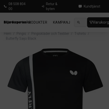
08 508 804
Retur &
Kundtjänst
00
byten
Varukor
PRODUKTER
KAMPANJ
NYHETER
GUIDE
Hem
/
Pingis
/
Pingiskläder och Textilier
/
T-shirts
/
Butterfly Saijo Black