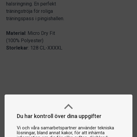
halsringning. En perfekt
träningströja för roliga
träningspass i pingishallen.
Material
: Micro Dry Fit
(100% Polyester)
Storlekar
: 128 CL-XXXXL
Du har kontroll över dina uppgifter
Vi och våra samarbetspartner använder tekniska
lösningar, bland annat kakor, för att inhämta