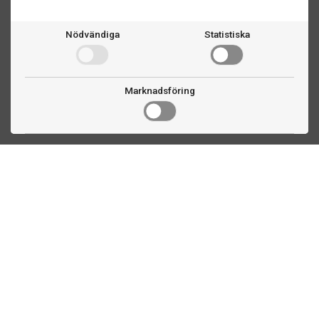
Nödvändiga
Statistiska
Marknadsföring
Kontakta oss
Fogdevägen 2
183 64 Täby
08 508 804 00
info@biljardexperten.se