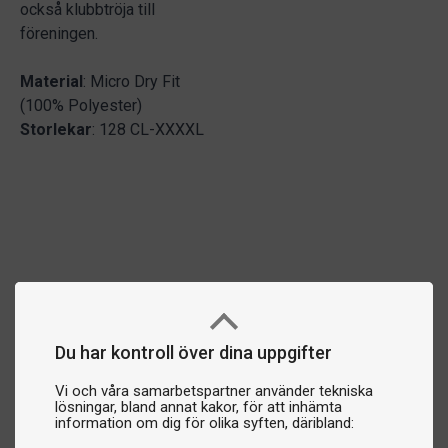
också klubbtröja till
föreningen.
Material
: Micro Dry Fit
(100% Polyester)
Storlekar
: 128 CL-XXXXL
Du har kontroll över dina uppgifter
Vi och våra samarbetspartner använder tekniska
lösningar, bland annat kakor, för att inhämta
information om dig för olika syften, däribland: