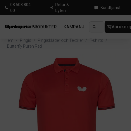
08 508 804
Retur &
Kundtjänst
00
byten
Varukor
PRODUKTER
KAMPANJ
NYHETER
GUIDE
Hem
/
Pingis
/
Pingiskläder och Textilier
/
T-shirts
/
Butterfly Puren Red