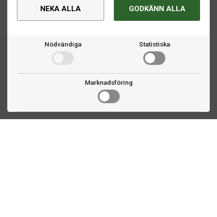
NEKA ALLA
GODKÄNN ALLA
Nödvändiga
Statistiska
Marknadsföring
Kontakta oss
Fogdevägen 2
183 64 Täby
08 508 804 00