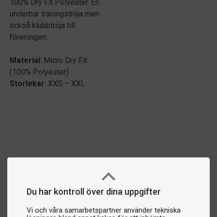
100% Dry Fit Polyester. En
underbar träningströja men
också klubbtröja till
föreningen.
Material
: Micro Dry Fit
(100% Polyester)
Storlekar
: XXS – XXL
Du har kontroll över dina uppgifter
Vi och våra samarbetspartner använder tekniska