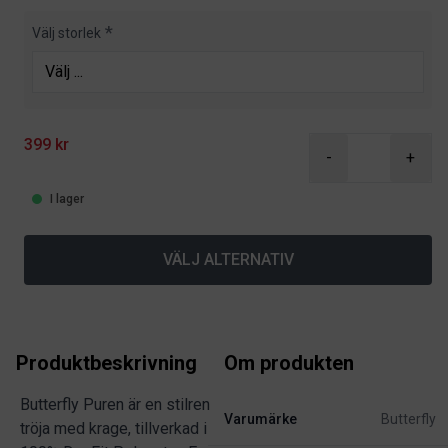
Product information
Välj storlek
399 kr
-
+
I lager
VÄLJ ALTERNATIV
Produktbeskrivning
Om produkten
Butterfly Puren är en stilren
Varumärke
Butterfly
tröja med krage, tillverkad i