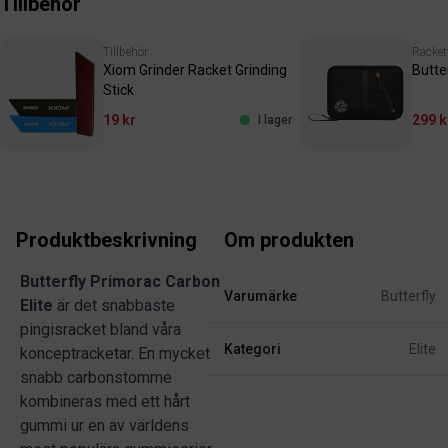
Tillbehör
Tillbehör
Racket
Xiom Grinder Racket Grinding
Butte
Stick
19 kr
299 k
I lager
Produktbeskrivning
Om produkten
Butterfly Primorac Carbon
Varumärke
Butterfly
Elite
är det snabbaste
pingisracket bland våra
Kategori
Elite
konceptracketar. En mycket
snabb carbonstomme
kombineras med ett hårt
gummi ur en av världens