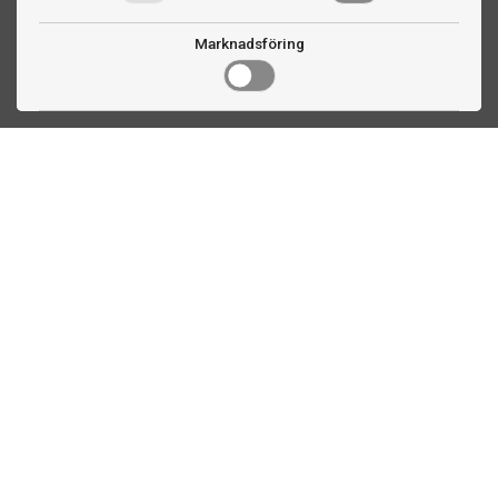
Marknadsföring
Kontakta oss
Fogdevägen 2
183 64 Täby
08 508 804 00
info@biljardexperten.se
556324-6171
Kundservice