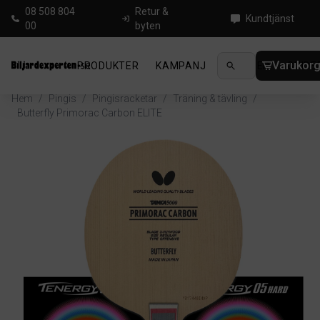
08 508 804
Retur &
Kundtjänst
00
byten
Varukor
PRODUKTER
KAMPANJ
NYHETER
GUIDE
Hem
/
Pingis
/
Pingisracketar
/
Träning & tävling
/
Butterfly Primorac Carbon ELITE