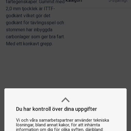
Kategori
5-stjärnigt
fartegenskaper. Gummit med
2,0 mm tjocklek är ITTF-
godkänt vilket gör det
godkänt för tävlingsspel och
stommen har inbyggda
carbonlager som ger bra fart.
Med ett konkavt grepp.
Du har kontroll över dina uppgifter
Vi och våra samarbetspartner använder tekniska
lösningar, bland annat kakor, för att inhämta
information om dig för olika syften, däribland: