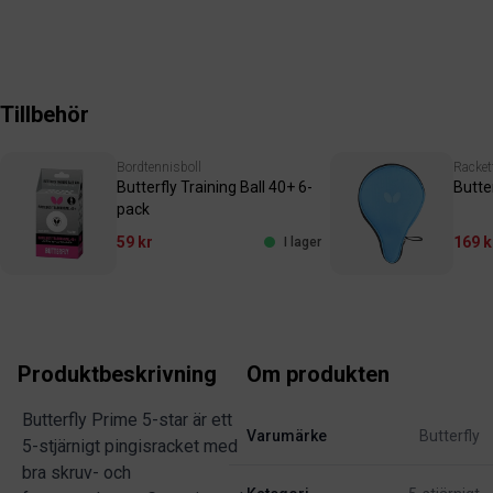
Tillbehör
Bordtennisboll
Racket
Butterfly Training Ball 40+ 6-
Butte
pack
59 kr
169 k
I lager
Produktbeskrivning
Om produkten
Butterfly Prime 5-star är ett
Varumärke
Butterfly
5-stjärnigt pingisracket med
bra skruv- och