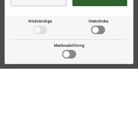
Nödvändiga
Statistiska
Marknadsföring
Kontakta oss
Fogdevägen 2
183 64 Täby
08 508 804 00
info@biljardexperten.se