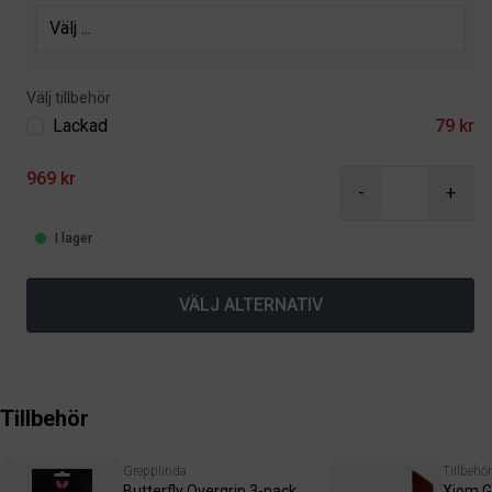
Välj tillbehör
Lackad
79 kr
969 kr
-
+
I lager
VÄLJ ALTERNATIV
Tillbehör
Grepplinda
Tillbehör
Butterfly Overgrip 3-pack
Xiom G