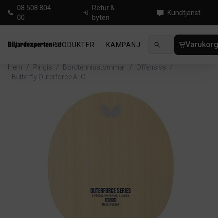
08 508 804
Retur &
Kundtjänst
00
byten
Varukor
PRODUKTER
KAMPANJ
NYHETER
GUIDE
Hem
/
Pingis
/
Bordtennisstommar
/
Offensiva
/
Butterfly Outerforce ALC