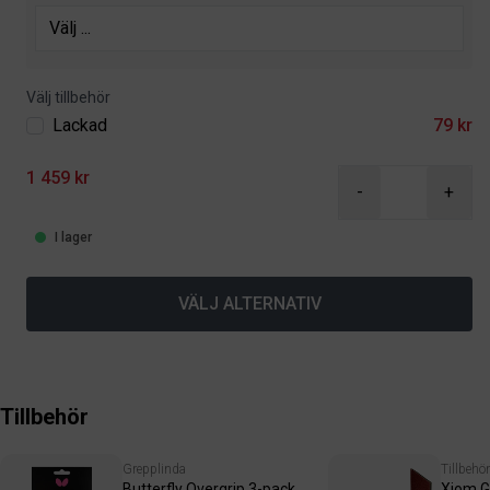
Välj tillbehör
Lackad
79 kr
1 459 kr
-
+
I lager
VÄLJ ALTERNATIV
Tillbehör
Grepplinda
Tillbehör
Butterfly Overgrip 3-pack
Xiom G