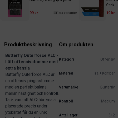
Stick
99 kr
19 kr
Flera varianter
Produktbeskrivning
Om produkten
Butterfly Outerforce ALC -
Kategori
Offensiv
Lätt offensivstomme med
extra känsla
Material
Trä + Kolfiber
Butterfly Outerforce ALC är
en offensiv pingisstomme
med en perfekt balans
Varumärke
Butterfly
mellan hastighet och kontroll.
Tack vare att ALC-fibrerna är
Kontroll
Medium
placerade precis under
ytskiktet får du en unik
Antal lager
5+2