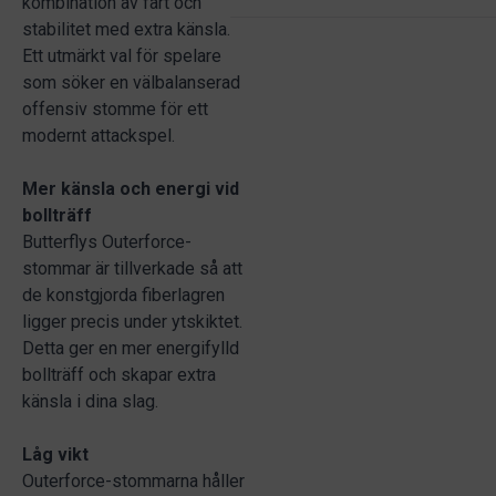
kombination av fart och
stabilitet med extra känsla.
Ett utmärkt val för spelare
som söker en välbalanserad
offensiv stomme för ett
modernt attackspel.
Mer känsla och energi vid
bollträff
Butterflys Outerforce-
stommar är tillverkade så att
de konstgjorda fiberlagren
ligger precis under ytskiktet.
Detta ger en mer energifylld
bollträff och skapar extra
känsla i dina slag.
Låg vikt
Outerforce-stommarna håller