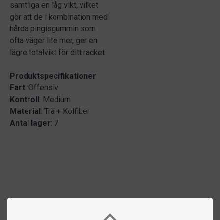
samtliga en låg vikt, vilket
gör att de i kombination med
hårda pingisgummin som
ofta väger lite mer, ger en
lägre totalvikt för ditt racket.
Produktspecifikationer
Fart
: Offensiv
Kontroll
: Medium
Material
: Trä + Kolfiber
Antal lager
: 7