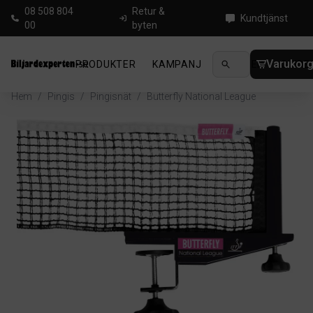
08 508 804
Retur &
Kundtjänst
00
byten
Varukor
PRODUKTER
KAMPANJ
NYHETER
GUIDE
Hem
/
Pingis
/
Pingisnät
/
Butterfly National League