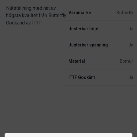
Nätställning med nät av
Varumärke
Butterfly
högsta kvalitet från Butterfly.
Godkänd av ITTF.
Justerbar höjd
Ja
Justerbar spänning
Ja
Material
Bomull
ITTF Godkänt
Ja