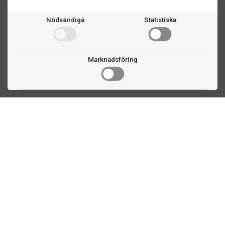
Nödvändiga
Statistiska
Marknadsföring
Kontakta oss
Fogdevägen 2
183 64 Täby
08 508 804 00
info@biljardexperten.se
556324-6171