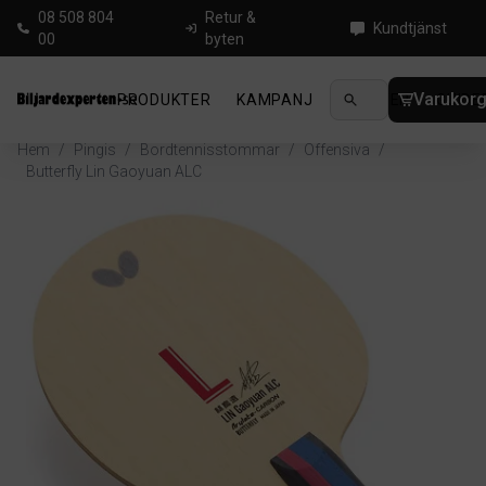
08 508 804
Retur &
Kundtjänst
00
byten
Varukor
PRODUKTER
KAMPANJ
NYHETER
GUIDE
Hem
/
Pingis
/
Bordtennisstommar
/
Offensiva
/
Butterfly Lin Gaoyuan ALC