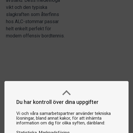
avstånd. Dess medelhöga
vikt och den typiska
slagkraften som återfinns
hos ALC-stommar passar
helt enkelt perfekt för
modern offensiv bordtennis.
Du har kontroll över dina uppgifter
Vi och våra samarbetspartner använder tekniska
lösningar, bland annat kakor, för att inhämta
information om dig för olika syften, däribland:
Statistiska
Marknadsföring