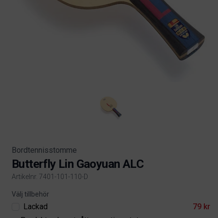
Bordtennisstomme
Butterfly Lin Gaoyuan ALC
Artikelnr. 7401-101-110-D
Product information
Välj tillbehör
Lackad
79 kr