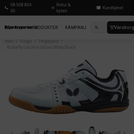
08 508 804
Retur &
Kundtjänst
00
byten
Varukor
PRODUKTER
KAMPANJ
NYHETER
GUIDE
Hem
/
Pingis
/
Pingisskor
/
Butterfly Lezoline Unizes White/Black