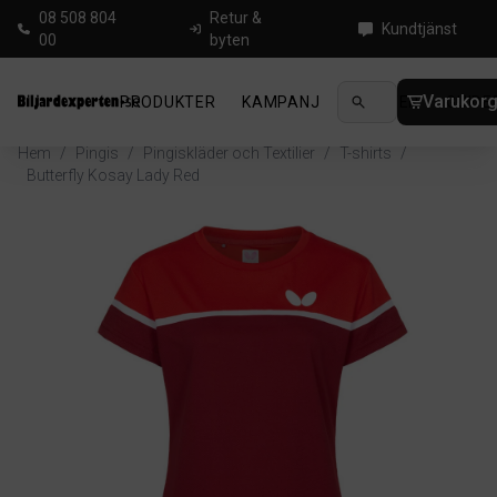
08 508 804
Retur &
Kundtjänst
00
byten
Varukor
PRODUKTER
KAMPANJ
NYHETER
GUIDE
Hem
/
Pingis
/
Pingiskläder och Textilier
/
T-shirts
/
Butterfly Kosay Lady Red