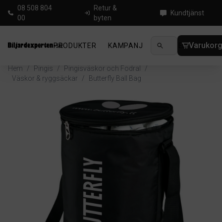
08 508 804
Retur &
Kundtjänst
00
byten
Varukor
PRODUKTER
KAMPANJ
NYHETER
GUIDE
Hem
/
Pingis
/
Pingisväskor och Fodral
/
Väskor & ryggsäckar
/
Butterfly Ball Bag