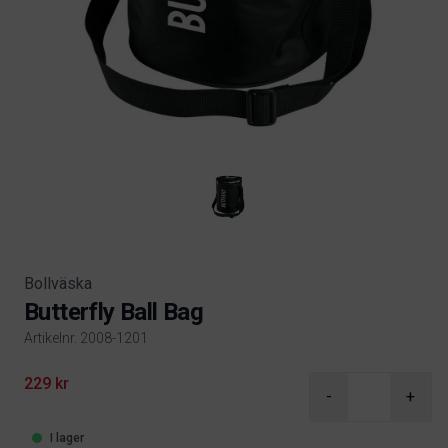
Bollväska
Butterfly Ball Bag
Artikelnr. 2008-1201
Product information
229 kr
-
+
I lager