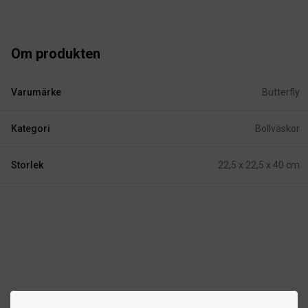
Om produkten
Varumärke
Butterfly
Kategori
Bollväskor
Storlek
22,5 x 22,5 x 40 cm