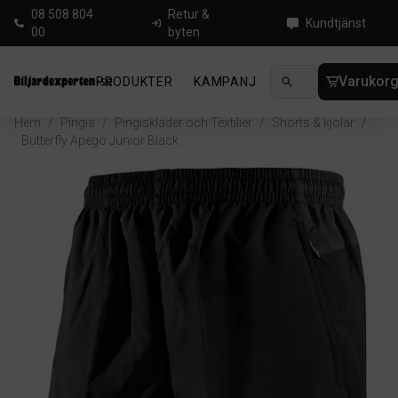
08 508 804
Retur &
Kundtjänst
00
byten
Varukor
PRODUKTER
KAMPANJ
NYHETER
GUIDE
Hem
/
Pingis
/
Pingiskläder och Textilier
/
Shorts & kjolar
/
Butterfly Apego Junior Black