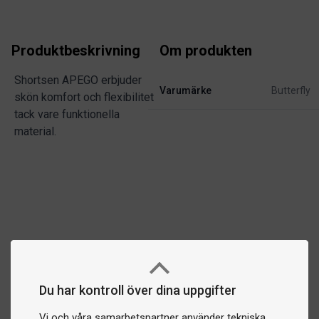
Produktbeskrivning
Om produkten
Shortsen APEGO erbjuder
Varumärke
Butterfly
skön komfort och flexibilitet
tack vare funktionella
material.
Du har kontroll över dina uppgifter
Vi och våra samarbetspartner använder tekniska