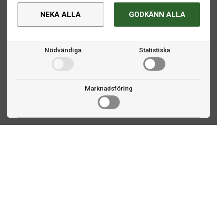
NEKA ALLA
GODKÄNN ALLA
Nödvändiga
Statistiska
Marknadsföring
Kontakta oss
Fogdevägen 2
183 64 Täby
08 508 804 00