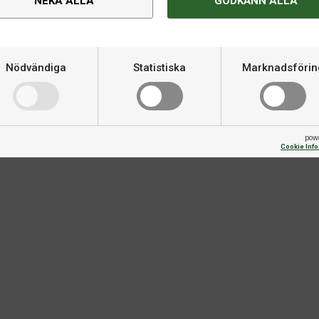
NEKA ALLA
GODKÄNN ALLA
Nödvändiga
Statistiska
Marknadsförin
pow
Cookie Inf