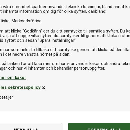
I 
h våra samarbetspartner använder tekniska lösningar, bland annat ka
tt inhämta information om dig för olika syften, däribland:
stiska
Marknadsföring
 att klicka ”Godkänn” ger du ditt samtycke till samtliga syften. Du k
 välja att uppge vilka syften du samtycker till genom att klicka i ruta
id syftet och sedan ”Spara inställningar”.
n när som helst ta tillbaka ditt samtycke genom att klicka på den lilla
n i det nedre vänstra hörnet på sidan.
a på länken för att läsa mer om hur vi använder kakor och andra tekn
Om produkten
mer om kakor
som kommer med en traditionell
Varumärke
 blir Trilux III Brass ett
les sekretesspolicy
esignade för maximal hållbarhet
detaljer
EAN
nnu bättre ljusreflektion.
(78,7 cm) över spelytan. Alla