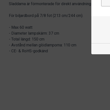
Sladdarna är förmonterade för direkt användning.
För biljardbord på 7/8 fot (213 cm/244 cm).
- Max 60 watt
- Diameter lampskärm: 37 cm
- Total längd: 150 cm
- Avstånd mellan glödlamporna: 110 cm
- CE- & RoHS-godkänd