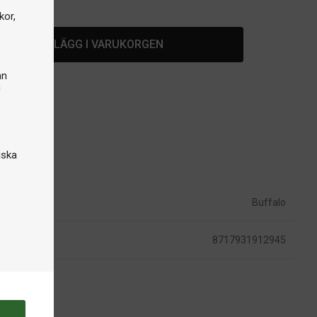
lager
kor,
LÄGG I VARUKORGEN
an
n
iska
Buffalo
8717931912945