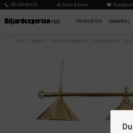
08 508 804 00
Retur & byten
Kundtjäns
PRODUKTER
KAMPANJ
Hem
/
Biljard
/
Tillbehör Biljardbord
/
Biljardlampor
/
Buff
Du 