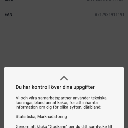
EAN
8717931911191
Du har kontroll över dina uppgifter
Vi och våra samarbetspartner använder tekniska
lösningar, bland annat kakor, för att inhämta
information om dig för olika syften, däribland:
Statistiska
Marknadsföring
Genom att klicka ”Godkänn” ger du ditt samtycke till