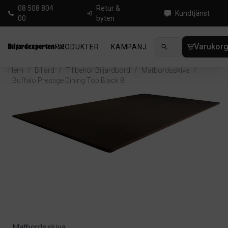
08 508 804
Retur &
Kundtjänst
00
byten
Varukor
PRODUKTER
KAMPANJ
NYHETER
GUIDE
Hem
/
Biljard
/
Tillbehör Biljardbord
/
Matbordsskiva
/
Buffalo Prestige Dining Top Black 8'
Matbordsskiva