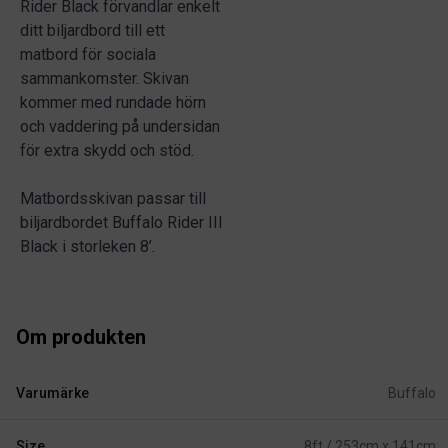
Rider Black förvandlar enkelt
ditt biljardbord till ett
matbord för sociala
sammankomster. Skivan
kommer med rundade hörn
och vaddering på undersidan
för extra skydd och stöd.
Matbordsskivan passar till
biljardbordet Buffalo Rider III
Black i storleken 8’.
Om produkten
Varumärke
Buffalo
Size
8ft / 253cm x 141cm