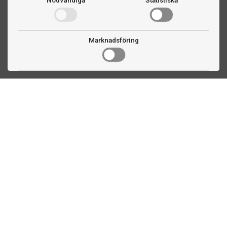
Nödvändiga
Statistiska
Marknadsföring
Kontakta oss
Fogdevägen 2
183 64 Täby
08 508 804 00
info@biljardexperten.se
556324-6171