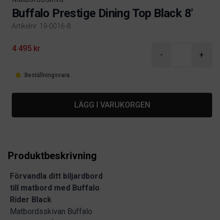
Buffalo Prestige Dining Top Black 8'
Artikelnr. 19-0016-8
Product information
4 495 kr
-
+
Beställningsvara
LÄGG I VARUKORGEN
Produktbeskrivning
Förvandla ditt biljardbord
till matbord med Buffalo
Rider Black
Matbordsskivan Buffalo