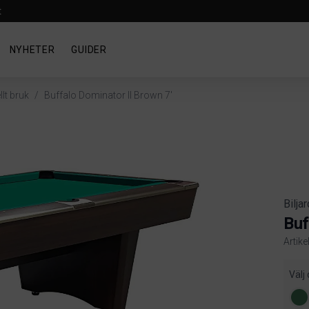
t
NYHETER
GUIDER
lt bruk
/
Buffalo Dominator II Brown 7'
Bilja
Buf
Artike
Produ
Välj