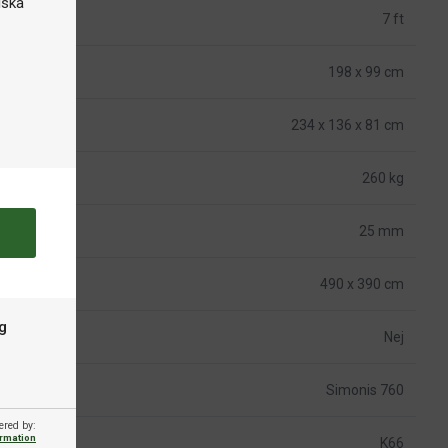
iska
7 ft
198 x 99 cm
234 x 136 x 81 cm
260 kg
25 mm
490 x 390 cm
g
Nej
Simonis 760
ered by:
ormation
K66