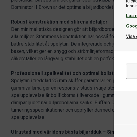
Klick
Dominator II Brown är det optimala biljardbordet för oändli
Läs 
Robust konstruktion med stilrena detaljer
Goog
Den minimalistiska designen gör att biljardbordet Buffalo D
alla miljöer. Stommens konstruktion har också förbättrats fr
Visa 
bättre stabilitet åt spelytan. De integrerade och justerbara fö
basen, vilket ger en snygg och strömlinjeformad look. Den 
säkerställer en långvarig stabilitet och en perfekt spelyta 
Professionell spelkvalitet och optimal bollstuds
Spelytan i tredelad 25 mm skiffer garanterar en jämn och pr
gummivallarna ger en responsiv studs i varje stöt. För att 
spelupplevelse är bollfickorna tillverkade i gummi, vilket b
dämpar ljudet när biljardbollarna sänks. Buffalo Dominator I
turneringsspecifikationer och uppfyller därmed de högsta 
spelupplevelse.
Utrustad med världens bästa biljardduk – Simonis 760