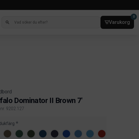
0
Varukorg
rdbord
falo Dominator II Brown 7'
lnr. 9202.127
ct information
 dukfärg