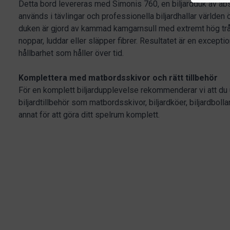
Detta bord levereras med Simonis 760, en biljardduk av ab
används i tävlingar och professionella biljardhallar världen 
duken är gjord av kammad kamgarnsull med extremt hög trådt
noppar, luddar eller släpper fibrer. Resultatet är en except
hållbarhet som håller över tid.
Komplettera med matbordsskivor och rätt tillbehör
För en komplett biljardupplevelse rekommenderar vi att du 
biljardtillbehör som matbordsskivor, biljardköer, biljardboll
annat för att göra ditt spelrum komplett.