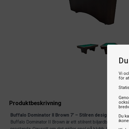
Du 
Vi oc
för a
Stati
Genom
Produktbeskrivning
också
bredv
Buffalo Dominator II Brown 7' – Stilren design och hög
Du ka
ikone
Buffalo Dominator II Brown är ett stilrent biljardbord som k
prestanda. Oavsett om det gäller spel på klubb, kontor, skol