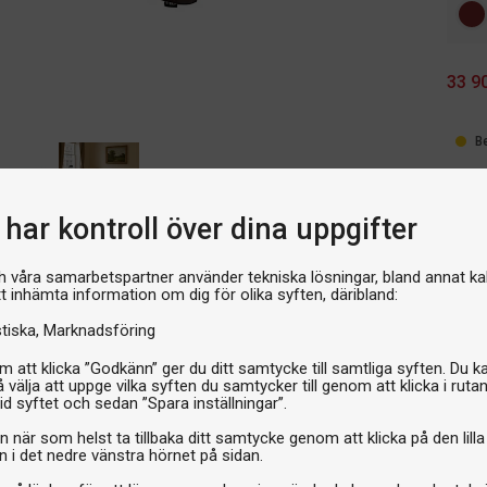
33 9
B
har kontroll över dina uppgifter
h våra samarbetspartner använder tekniska lösningar, bland annat ka
tt inhämta information om dig för olika syften, däribland:
stiska
Marknadsföring
 att klicka ”Godkänn” ger du ditt samtycke till samtliga syften. Du k
 välja att uppge vilka syften du samtycker till genom att klicka i ruta
Om produkten
id syftet och sedan ”Spara inställningar”.
klassig spelkvalitet
n när som helst ta tillbaka ditt samtycke genom att klicka på den lilla
Varumärke
n i det nedre vänstra hörnet på sidan.
ombinerar kvalitet, design och
a eller hem, så är Buffalo