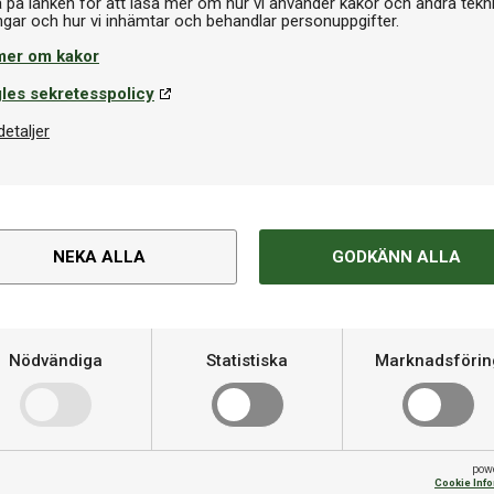
a på länken för att läsa mer om hur vi använder kakor och andra tekn
Storlek
gt med nöje.
mer om kakor
Spelyta
les sekretesspolicy
ominator II Brown smälter in i
ån tidigare modeller för att ge
detaljer
Mått L x B x H
tterna är diskret infällda i
robusta konstruktionen
Vikt
oavsett underlag.
Spelskivans tjocklek
NEKA ALLA
GODKÄNN ALLA
ofessionell bollrull, medan K66-
Rekommenderat utrymme
skapa en mer behaglig
åde ökar hållbarheten och
Nödvändiga
Statistiska
Marknadsförin
I Brown är designat enligt
Tillbehör inkluderat
kraven för en högklassig
Biljardduk
pow
Cookie Inf
Vallar