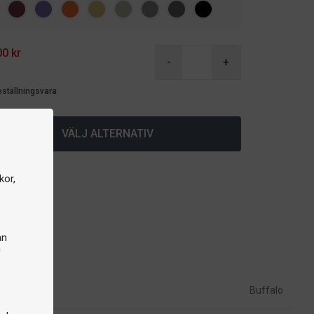
00 kr
-
+
eställningsvara
VÄLJ ALTERNATIV
kor,
an
n
Buffalo