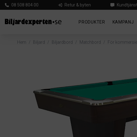
08 508 804 00
Retur & byten
Kundtjäns
PRODUKTER
KAMPANJ
Hem
/
Biljard
/
Biljardbord
/
Matchbord
/
För kommersiel