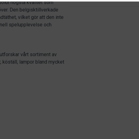
solut högsta kvalitet som
över. Den belgisktillverkade
äthet, vilket gör att den inte
ionell spelupplevelse och
utforskar vårt sortiment av
ar, köställ, lampor bland mycket