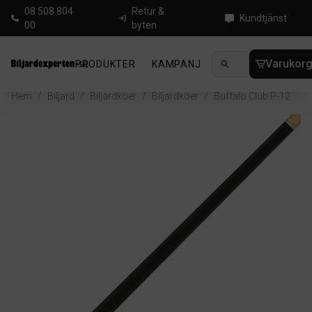
08 508 804
Retur &
Kundtjänst
00
byten
Varukor
PRODUKTER
KAMPANJ
NYHETER
GUIDE
Hem
/
Biljard
/
Biljardköer
/
Biljardköer
/
Buffalo Club P-12