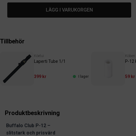
LÄGG I VARUKORGEN
Tillbehör
Köetui
Köben
Laperti Tube 1/1
P-12 
399 kr
59 kr
I lager
Produktbeskrivning
Buffalo Club P-12 –
slitstark och prisvärd