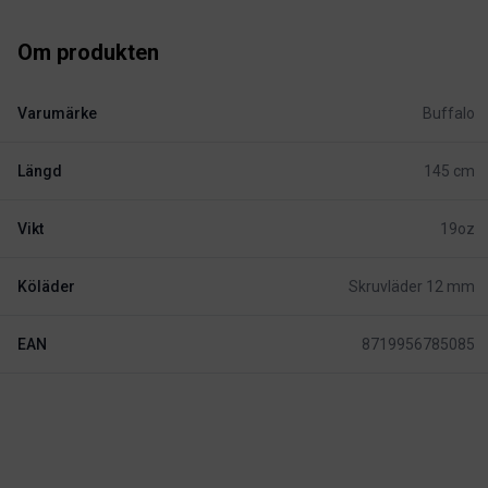
Om produkten
Varumärke
Buffalo
Längd
145 cm
Vikt
19oz
Köläder
Skruvläder 12 mm
EAN
8719956785085