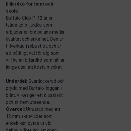
biljardkö för hem och
skola
Buffalo Club P-12 är en
tvådelad biljardkö som
erbjuder en bra balans mellan
kvalitet och enkelhet. Den är
tillverkad i robust trä och är
ett pålitligt val för dig som
vill ha en biljardkö som håller
länge utan att kosta mycket.
Underdel:
Svartlackerad och
prydd med Buffalo-loggan i
blått, vilket ger ett klassiskt
och stilrent utseende.
Överdel:
Utrustad med ett
12 mm skruvläder som
enkelt kan bytas ut vid
behov, vilket gör att köen