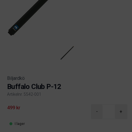
Biljardkö
Buffalo Club P-12
Artikelnr. 5542-001
Product information
499 kr
-
+
I lager