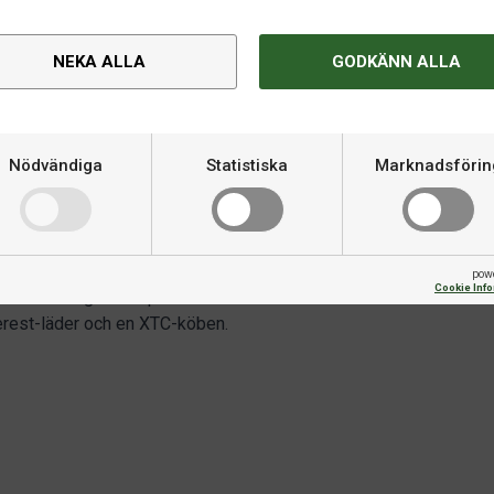
NEKA ALLA
GODKÄNN ALLA
Nödvändiga
Statistiska
Marknadsförin
Om produkten
låg deflektion vilket gör att
Varumärke
r gjord av silvergrå metallic
lo och har ett svart linnegrepp.
pow
Cookie Inf
åndskraftig mot repor. Buffalo
verest-läder och en XTC-köben.