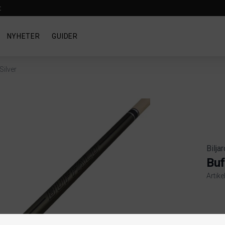
t
NYHETER
GUIDER
Silver
Bilja
Buf
Artike
Produ