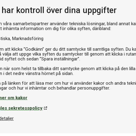
Pr
har kontroll över dina uppgifter
h våra samarbetspartner använder tekniska lösningar, bland annat ka
tt inhämta information om dig för olika syften, däribland:
stiska
Marknadsföring
 att klicka ”Godkänn” ger du ditt samtycke till samtliga syften. Du k
 välja att uppge vilka syften du samtycker till genom att klicka i ruta
id syftet och sedan ”Spara inställningar”.
n när som helst ta tillbaka ditt samtycke genom att klicka på den lilla
n i det nedre vänstra hörnet på sidan.
a på länken för att läsa mer om hur vi använder kakor och andra tekn
mer om kakor
les sekretesspolicy
detaljer