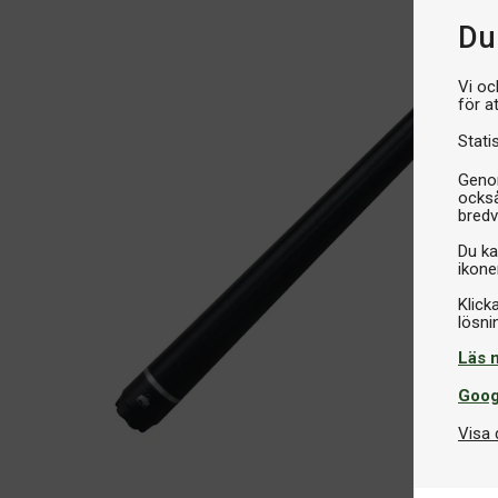
Du 
Vi oc
för a
Stati
Genom
också
bredv
Du ka
ikone
Klick
Läs 
Goog
Visa 