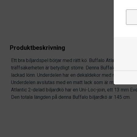
Produktbeskrivning
Ett bra biljardspel börjar med rätt kö. Buffalo Atlantic har en 
träffsäkerheten är betydligt större. Denna Buffalo Atlantic ä
lackad lönn. Underdelen har en dekaldekor med namnet Buffa
Underdelen avslutas med en matt lack som är mycket motst
Atlantic 2-delad biljardkö har en Uni-Loc-join, ett 13 mm E
Den totala längden på denna Buffalo biljardkö är 145 cm.