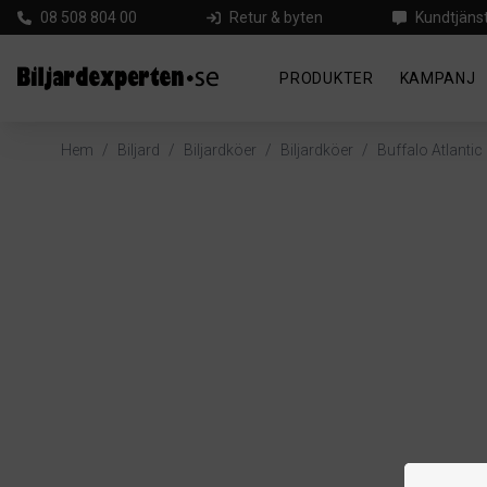
08 508 804 00
Retur & byten
Kundtjäns
PRODUKTER
KAMPANJ
Hem
/
Biljard
/
Biljardköer
/
Biljardköer
/
Buffalo Atlantic 