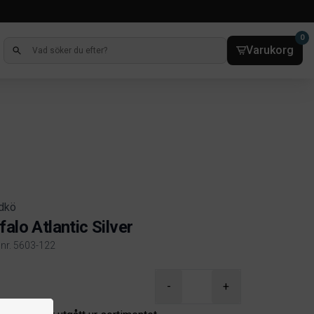
0
Varukorg
rdkö
falo Atlantic Silver
lnr. 5603-122
ct information
-
+