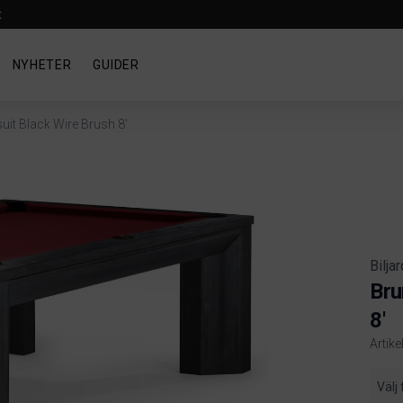
t
NYHETER
GUIDER
it Black Wire Brush 8'
Bilja
Bru
8'
Artike
Produ
Välj