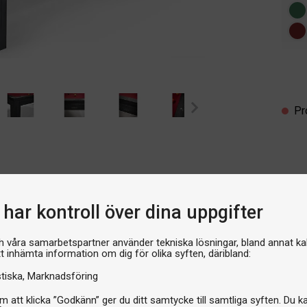
Pr
har kontroll över dina uppgifter
Om produkten
h våra samarbetspartner använder tekniska lösningar, bland annat ka
tt inhämta information om dig för olika syften, däribland:
terverk för ditt hem
Varumärke
stiska
Marknadsföring
d – det är ett konstverk som
mbinerar strömlinjeformad och
 att klicka ”Godkänn” ger du ditt samtycke till samtliga syften. Du k