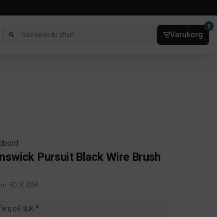
0
Varukorg
rdbord
nswick Pursuit Black Wire Brush
lnr. 8010-008
ct information
 färg på duk