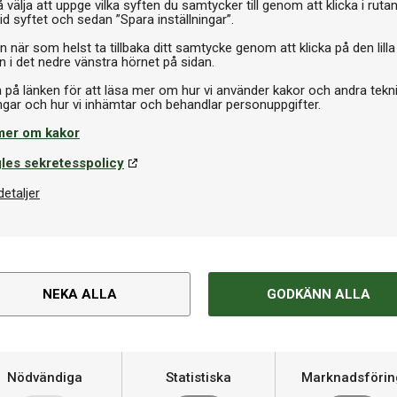
Storlek
 framhäver Brunswicks överlägsna
 välja att uppge vilka syften du samtycker till genom att klicka i ruta
id syftet och sedan ”Spara inställningar”.
lla kvalitet blir Pursuit en
n när som helst ta tillbaka ditt samtycke genom att klicka på den lilla
Spelyta
n i det nedre vänstra hörnet på sidan.
a på länken för att läsa mer om hur vi använder kakor och andra tekn
Spelskivans tjocklek
 mm Brunswick-certifierad
a. Brunswick-gummivallarna ger
mer om kakor
Rekommenderat utrymme
elomgång till en njutning. De
les sekretesspolicy
uch som förstärker bordets
Tillbehör inkluderat
detaljer
solut högsta kvalitet som
över. Den belgisktillverkade
NEKA ALLA
GODKÄNN ALLA
äthet, vilket gör att den inte
ionell spelupplevelse och
Nödvändiga
Statistiska
Marknadsförin