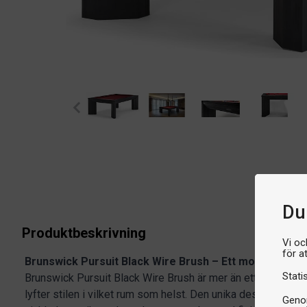
Du 
Produktbeskrivning
Vi oc
för a
Brunswick Pursuit Black Wire Brush – Ett modernt mäs
Stati
Brunswick Pursuit Black Wire Brush är mer än ett biljardbor
lyfter stilen i vilket rum som helst. Den unika designen ko
Genom