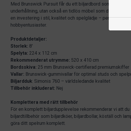
Med Brunswick Pursuit får du ett biljardbord som inte bara 
underhållning, utan också en tidlös möbel som din familj kan 
en investering i stil, kvalitet och spelglädje – perfekt för 
hobbyentusiaster.
Produktdetaljer:
Storlek:
8'
Spelyta:
224 x 112 cm
Rekommenderat utrymme:
520 x 410 cm
Bordsskiva:
25 mm Brunswick-certifierad premiumskiffer
Vallar:
Brunswick-gummivallar för optimal studs och spelp
Biljardduk
: Simonis 760 – världsledande kvalitet
Tillbehör inkluderat:
Nej
Komplettera med rätt tillbehör
För en komplett biljardupplevelse rekommenderar vi att du 
biljardtillbehör som biljardköer, biljardbollar, köställ och l
göra ditt spelrum komplett.