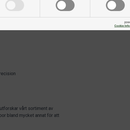
erbjuder fantastiskt spel och
njuta av i generationer. Det är
både tävlingsspelare och
pow
Cookie Inf
recision
utforskar vårt sortiment av
ampor bland mycket annat för att