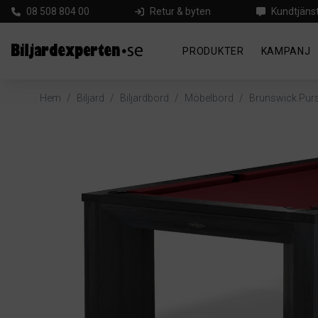
08 508 804 00
Retur & byten
Kundtjäns
PRODUKTER
KAMPANJ
Hem
/
Biljard
/
Biljardbord
/
Möbelbord
/
Brunswick Pursu