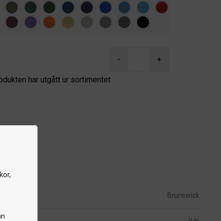
-
+
odukten har utgått ur sortimentet
kor,
Brunswick
an