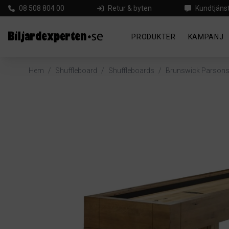
08 508 804 00
Retur & byten
Kundtjäns
PRODUKTER
KAMPANJ
Hem
/
Shuffleboard
/
Shuffleboards
/
Brunswick Parsons 