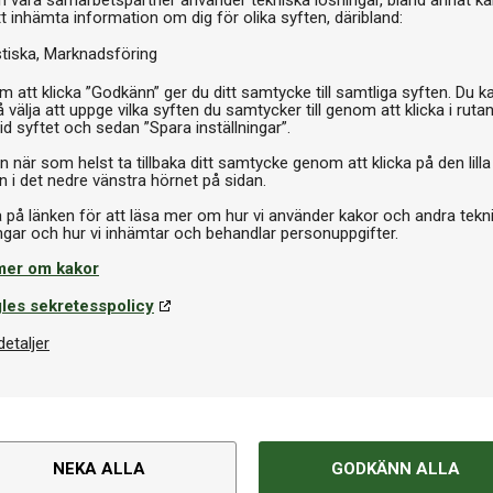
h våra samarbetspartner använder tekniska lösningar, bland annat ka
tt inhämta information om dig för olika syften, däribland:
stiska
Marknadsföring
 att klicka ”Godkänn” ger du ditt samtycke till samtliga syften. Du k
ling Pins
 välja att uppge vilka syften du samtycker till genom att klicka i ruta
nswick Shuffleboard Bowling Pin
id syftet och sedan ”Spara inställningar”.
n när som helst ta tillbaka ditt samtycke genom att klicka på den lilla
95 kr
I lager
n i det nedre vänstra hörnet på sidan.
a på länken för att läsa mer om hur vi använder kakor och andra tekn
mer om kakor
Om produkten
les sekretesspolicy
detaljer
Varumärke
 kombinerar modern design med
änsla, där träets kvistar och
Spelyta L x B x H
NEKA ALLA
GODKÄNN ALLA
Mått L x B x H