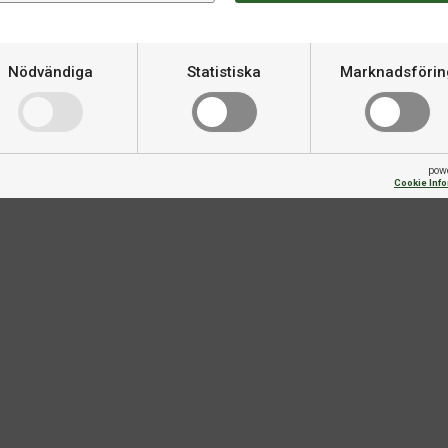
 känt för sin hållbarhet och
ollerat glid, vilket skapar en
Vikt
Nödvändiga
Statistiska
Marknadsförin
tt finjustera spelplanen för
äkerställer en jämn spelyta och
pow
Cookie Inf