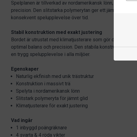
Spelplanen är tillverkad av nordamerikansk lönn, ett material
precision. Den slitstarka polymerytan ger ett jämnt och kontr
konsekvent spelupplevelse över tid.
Stabil konstruktion med exakt justering
Bordet är utrustat med klimatjusterare som gör det möjligt a
optimal balans och precision. Den stabila konstruktionen s
en trygg spelupplevelse i alla miljöer.
Egenskaper
Naturlig ekfinish med unik trästruktur
Konstruktion i massivt trä
Spelyta i nordamerikansk lönn
Slitstark polymeryta för jämnt glid
Klimatjusterare för exakt justering
Vad ingår
1 inbyggd poängräknare
4 svarta & 4 röda vikter