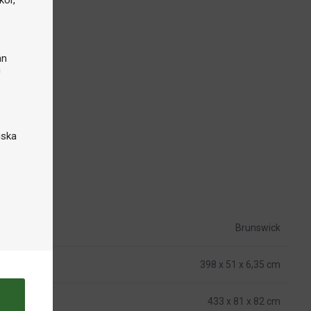
kor,
an
n
iska
Brunswick
398 x 51 x 6,35 cm
433 x 81 x 82 cm