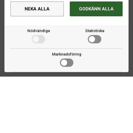
NEKA ALLA
GODKÄNN ALLA
Nödvändiga
Statistiska
Marknadsföring
Kontakta oss
Fogdevägen 2
183 64 Täby
08 508 804 00