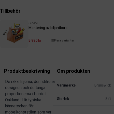
Tillbehör
Service
Montering av biljardbord
5 990 kr
Flera varianter
Produktbeskrivning
Om produkten
De raka linjerna, den stilrena
Varumärke
Brunswick
designen och de tunga
proportionerna i bordet
Storlek
8 ft
Oakland II är typiska
kännetecken för
möbelkonststilen som var