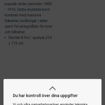
populär under perioden 1890
- 1910. Detta distinkta bord
kommer med massiva
träkanter, bollkorgar i läder
samt förvaringslådor för köer
och tillbehör.
Storlek 8 fot / spelyta 224
x 112 cm
Du har kontroll över dina uppgifter
Vi och våra samarbetspartner använder tekniska