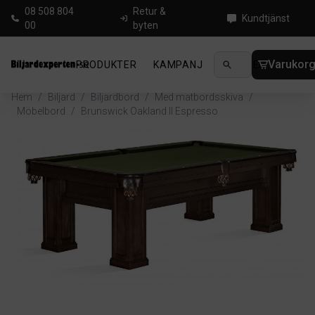
08 508 804
Retur &
Kundtjänst
00
byten
Varukor
PRODUKTER
KAMPANJ
NYHETER
GUIDE
Hem
/
Biljard
/
Biljardbord
/
Med matbordsskiva
/
Möbelbord
/
Brunswick Oakland II Espresso