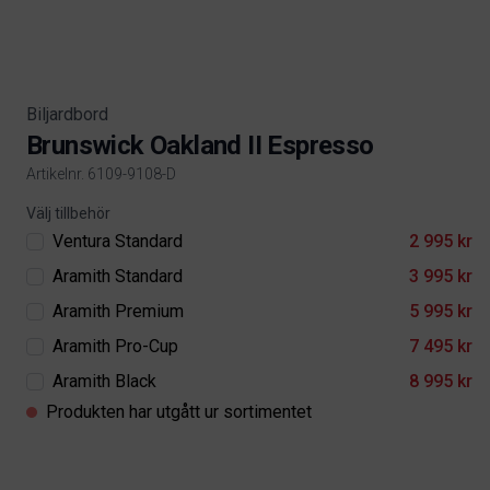
Biljardbord
Brunswick Oakland II Espresso
Artikelnr. 6109-9108-D
Product information
Välj tillbehör
Ventura Standard
2 995 kr
Aramith Standard
3 995 kr
Aramith Premium
5 995 kr
Aramith Pro-Cup
7 495 kr
Aramith Black
8 995 kr
Produkten har utgått ur sortimentet