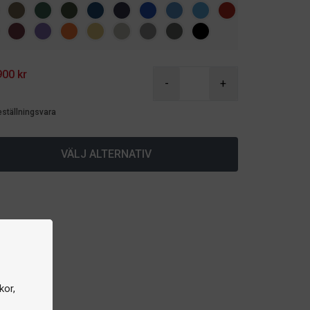
900 kr
-
+
eställningsvara
VÄLJ ALTERNATIV
kor,