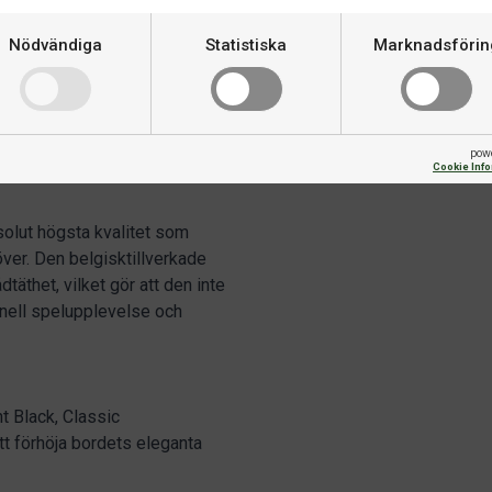
 25 år.
Biljardduk
Nödvändiga
Statistiska
Marknadsförin
Vallar
tstarka aluminiumstöd med
stålramen ger maximal stabilitet
en på alla underlag.
pow
Cookie Inf
solut högsta kvalitet som
över. Den belgisktillverkade
äthet, vilket gör att den inte
ionell spelupplevelse och
nt Black, Classic
t förhöja bordets eleganta