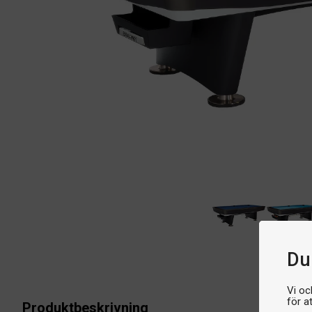
Du 
Vi oc
för a
Produktbeskrivning