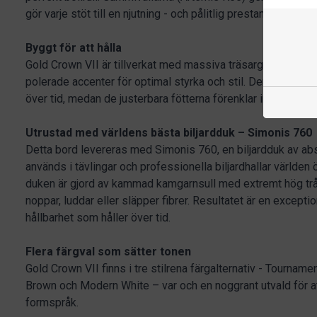
gör varje stöt till en njutning - och pålitlig prestanda i upp till
Byggt för att hålla
Gold Crown VII är tillverkat med massiva träsarger och sli
polerade accenter för optimal styrka och stil. Den kraftiga 
över tid, medan de justerbara fötterna förenklar installation
Utrustad med världens bästa biljardduk – Simonis 760
Detta bord levereras med Simonis 760, en biljardduk av ab
används i tävlingar och professionella biljardhallar världen 
duken är gjord av kammad kamgarnsull med extremt hög trådt
noppar, luddar eller släpper fibrer. Resultatet är en except
hållbarhet som håller över tid.
Flera färgval som sätter tonen
Gold Crown VII finns i tre stilrena färgalternativ - Tourname
Brown och Modern White – var och en noggrant utvald för at
formspråk.