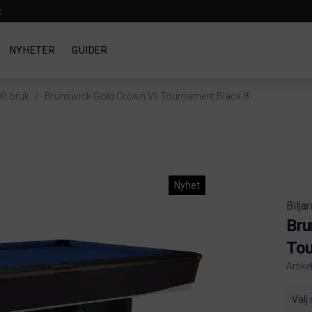
t
NYHETER
GUIDER
lt bruk
/
Brunswick Gold Crown VII Tournament Black 8'
Nyhet
Bilja
Bru
Tou
Artike
Produ
Välj