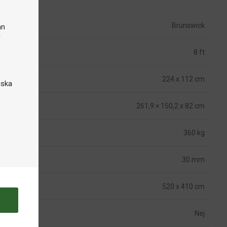
Brunswick
an
n
8 ft
224 x 112 cm
iska
261,9 × 150,2 x 82 cm
360 kg
30 mm
520 x 410 cm
Nej