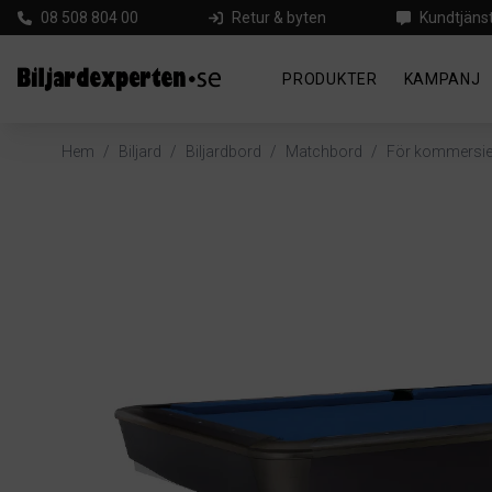
08 508 804 00
Retur & byten
Kundtjäns
PRODUKTER
KAMPANJ
Hem
/
Biljard
/
Biljardbord
/
Matchbord
/
För kommersiel