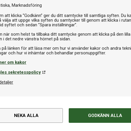
stiska
Marknadsföring
litet
Varumärke
 att klicka ”Godkänn” ger du ditt samtycke till samtliga syften. Du k
1 har Brunswick satt standarden
 välja att uppge vilka syften du samtycker till genom att klicka i ruta
e generationen i denna
id syftet och sedan ”Spara inställningar”.
Storlek
rn ingenjörskonst. Med detaljer
n när som helst ta tillbaka ditt samtycke genom att klicka på den lilla
tem och spelarfavoriten
n i det nedre vänstra hörnet på sidan.
l, lång livslängd och stilren
Spelyta
a på länken för att läsa mer om hur vi använder kakor och andra tekn
Mått L x B x H
mer om kakor
les sekretesspolicy
 av sitt klassiska formspråk,
Vikt
detaljer på sargen. Sargerna är
detaljer
poxymaterial, vilket förstärker
Spelskivans tjocklek
Rekommenderat utrymme
premiumskiffer, vilket
NEKA ALLA
GODKÄNN ALLA
lingsstandard. Det nyutvecklade
er en helt jämn spelplan och
Tillbehör inkluderat
och exakt spelupplevelse, vilket