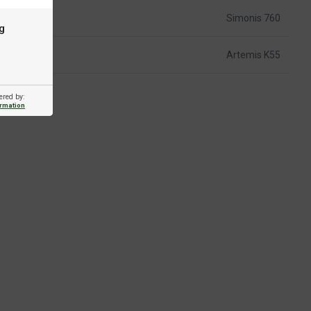
Simonis 760
g
Artemis K55
ered by:
ormation