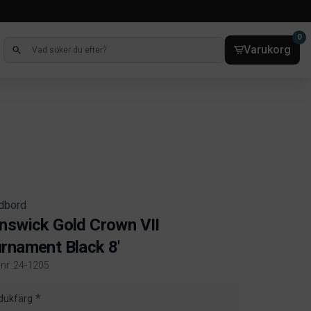
0
Varukorg
rdbord
nswick Gold Crown VII
rnament Black 8'
lnr. 24-1205
ct information
 dukfärg