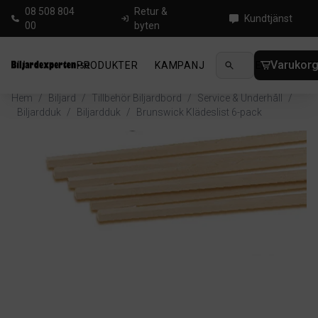
08 508 804
Retur &
Kundtjänst
00
byten
Varukor
PRODUKTER
KAMPANJ
NYHETER
GUIDE
Hem
/
Biljard
/
Tillbehör Biljardbord
/
Service & Underhåll
/
Biljardduk
/
Biljardduk
/
Brunswick Klädeslist 6-pack