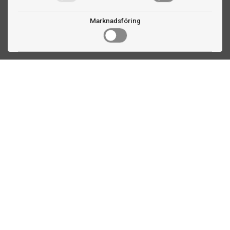
Marknadsföring
Kontakta oss
Fogdevägen 2
183 64 Täby
08 508 804 00
info@biljardexperten.se
556324-6171
Kundservice