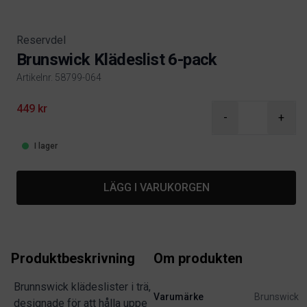
Reservdel
Brunswick Klädeslist 6-pack
Artikelnr. 58799-064
Product information
449 kr
-
+
I lager
LÄGG I VARUKORGEN
Produktbeskrivning
Om produkten
Brunnswick klädeslister i trä,
Varumärke
Brunswick
designade för att hålla uppe