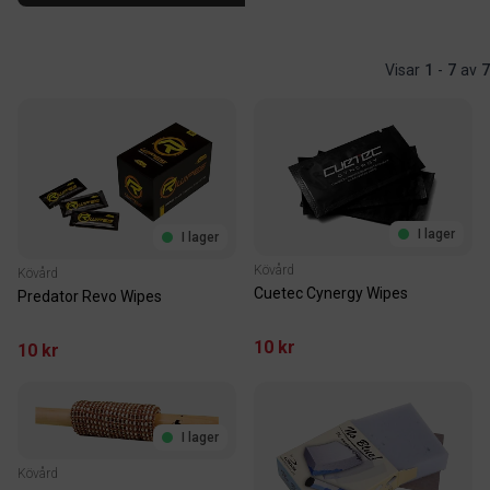
Visar
1
-
7
av
7
I lager
I lager
Kövård
Kövård
Cuetec Cynergy Wipes
Predator Revo Wipes
10 kr
10 kr
I lager
Kövård