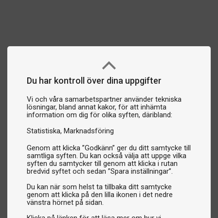
Handdukar
: Praktiska för att hålla händer och köer rena
under spelets gång.
Handskar
: För bättre grepp och smidigare spel, särskilt vid
fuktiga förhållanden.
Köförlängare
: Ger dig extra räckvidd vid svåra stötar.
Kögrepp
: Förbättra greppet och kontrollen över din
biljardkö.
Du har kontroll över dina uppgifter
Biljardkrita
: Ett oumbärligt tillbehör för att optimera dina
Vi och våra samarbetspartner använder tekniska
stötar och minska risken för misstag. Vi erbjuder krita från
lösningar, bland annat kakor, för att inhämta
toppmärken som Brunswick, Predator, Taom, Kamui bland
information om dig för olika syften, däribland:
många andra - kända för sin höga kvalitet och hållbarhet.
Statistiska
Marknadsföring
Underhåll och anpassning av din biljardkö
Genom att klicka ”Godkänn” ger du ditt samtycke till
samtliga syften. Du kan också välja att uppge vilka
Vi erbjuder också produkter för att vårda och anpassa din
syften du samtycker till genom att klicka i rutan
biljardkö:
bredvid syftet och sedan ”Spara inställningar”.
Kölädertvingar och lädertrimmare
: För att enkelt byta
Du kan när som helst ta tillbaka ditt samtycke
och trimma lädret på din kö.
genom att klicka på den lilla ikonen i det nedre
vänstra hörnet på sidan.
Kövård
: Produkter som hjälper dig att hålla din biljardkö i
toppskick.