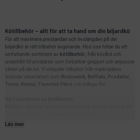
Kötillbehör – allt för att ta hand om din biljardkö
För att maximera prestandan och livslängden på din
biljardkö är rätt tillbehör avgörande. Hos oss hittar du ett
omfattande sortiment av
kötillbehör
, från kövård och
underhåll till produkter som förbättrar greppet och anpassar
vikten på din kö. Vi erbjuder tillbehör från marknadens
ledande varumärken som
Brunswick, Buffalo, Predator,
Taom, Kamui, Tweeten Fibre
och många fler.
Vårt sortiment av kötillbehör
Köläder
: Byt eller uppgradera lädret på din biljardkö för att
förbättra precision och känsla i dina stötar.
Köben
: Stabilisera och skydda din kö under spel.
Läs mer
Gängskydd
: Skyddar gängorna på din kö och förlänger
livslängden.