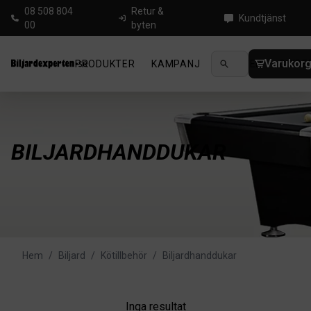
08 508 804
Retur &
Kundtjänst
00
byten
Varukor
PRODUKTER
KAMPANJ
NYHETER
GUIDE
BILJARDHANDDUKAR
Hem
/
Biljard
/
Kötillbehör
/
Biljardhanddukar
Inga resultat