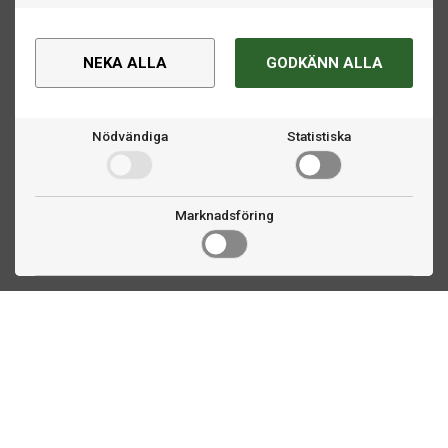
viktigt att säkerställa att rummet har tillräckligt med
platsbehov för
utrymme runt bordet. I vår guide om
NEKA ALLA
GODKÄNN ALLA
biljardbord
visar vi hur stor yta som krävs för olika
bordstorlekar.
Nödvändiga
Statistiska
Marknadsföring
Kontakta oss
Fogdevägen 2
183 64 Täby