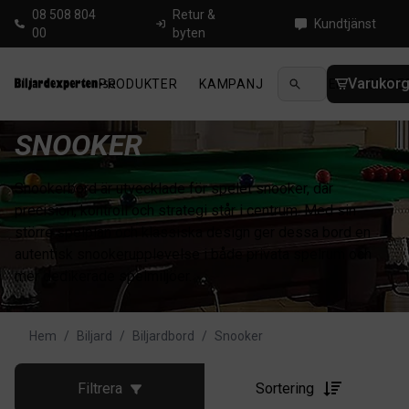
08 508 804
Retur &
Kundtjänst
00
byten
Varukor
PRODUKTER
KAMPANJ
NYHETER
GUIDE
SNOOKER
Snookerbord är utvecklade för spelet snooker, där
precision, kontroll och strategi står i centrum. Med sin
större spelplan och klassiska design ger dessa bord en
autentisk snookerupplevelse i både privata spelrum och
mer dedikerade spelmiljöer.
Hem
/
Biljard
/
Biljardbord
/
Snooker
Filtrera
Sortering