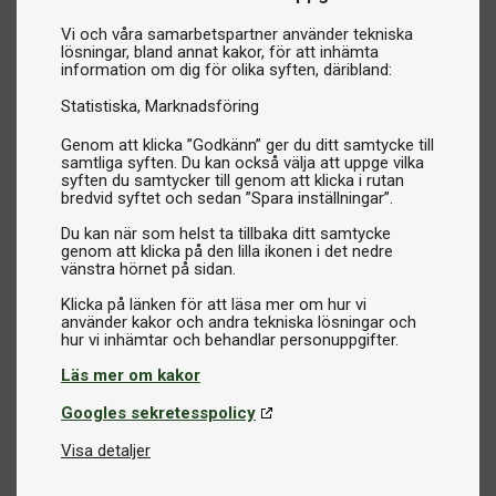
Hög spelkvalitet
Vi och våra samarbetspartner använder tekniska
Snookerbord är tillverkade med tjockt och högklassigt
lösningar, bland annat kakor, för att inhämta
skiffer för att ge en jämn och exakt spelupplevelse
information om dig för olika syften, däribland:
Statistiska
Marknadsföring
För spelrum och snookerentusiaster
Genom att klicka ”Godkänn” ger du ditt samtycke till
Snookerbord används ofta i dedikerade spelrum där det
samtliga syften. Du kan också välja att uppge vilka
finns gott om plats runt bordet. De passar särskilt bra för:
syften du samtycker till genom att klicka i rutan
bredvid syftet och sedan ”Spara inställningar”.
✔ Spelrum i hemmet
✔ Klubbar och föreningar
Du kan när som helst ta tillbaka ditt samtycke
genom att klicka på den lilla ikonen i det nedre
✔ Hotell och exklusiva spelmiljöer
vänstra hörnet på sidan.
✔ Biljardhallar
Klicka på länken för att läsa mer om hur vi
använder kakor och andra tekniska lösningar och
Hitta rätt snookerbord
Hos Biljardexperten hittar du snookerbord i klassisk design
Läs mer om kakor
och hög kvalitet från etablerade tillverkare. Borden är
Googles sekretesspolicy
utvecklade för att ge en autentisk snookerupplevelse med
rätt proportioner och spelkänsla.
Visa detaljer
Eftersom snookerbord är större än vanliga biljardbord är det