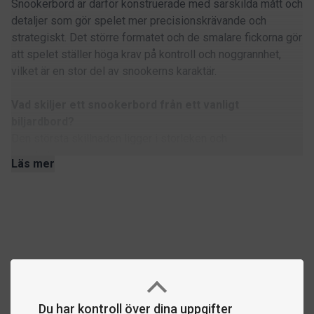
Snookerbord är därför konstruerade med särskilda mått och
detaljer som gör spelet mer precisionskrävande och
strategiskt. Det större formatet och de smalare fickorna gör
att spelet ställer höga krav på kontroll och noggrannhet,
vilket är en stor del av snookerns karaktär.
Vad skiljer ett snookerbord från ett vanligt
biljardbord?
Den största skillnaden ligger i storleken och
konstruktionen.
Läs mer
Större spelplan
Snookerbord är betydligt större än vanliga biljardbord, vilket
ger längre stötar och ett mer strategiskt spel
Smalare fickor
Fickorna är mindre än på poolbord, vilket gör spelet mer
utmanande och kräver hög precision
Du har kontroll över dina uppgifter