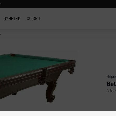
t
NYHETER
GUIDER
'
Bilja
Bet
Artike
Produ