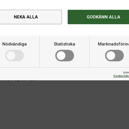
a i 100 % gummi säkerställer en
Spelyta
v de bästa valen på marknaden. Vi
ter som värdesätter kvalitet och
NEKA ALLA
GODKÄNN ALLA
Spelskivans tjocklek
Rekommenderat utrymme
Nödvändiga
Statistiska
Marknadsförin
 montering
Tillbehör inkluderat
ecision
pow
Cookie Inf
rkta spelegenskaper