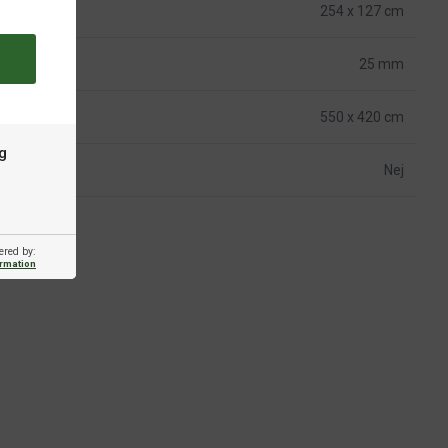
254 x 127 cm
25 mm
550 x 420 cm
g
Nej
ered by:
ormation