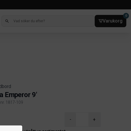
0
Varukorg
rdbord
a Emperor 9'
lnr. 1817-109
ct information
-
+