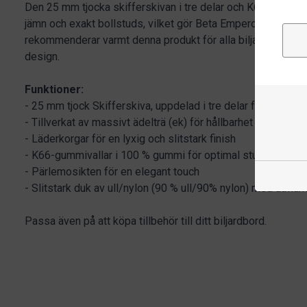
Den 25 mm tjocka skifferskivan i tre delar och K66-vallarn
jämn och exakt bollstuds, vilket gör Beta Emperor till ett a
rekommenderar varmt denna produkt för alla biljardentusias
design.
Funktioner:
- 25 mm tjock Skifferskiva, uppdelad i tre delar för smidig
- Tillverkat av massivt ädelträ (ek) för hållbarhet och stil
- Läderkorgar för en lyxig och slitstark finish
- K66-gummivallar i 100 % gummi för optimal studs och pr
- Pärlemosikten för en elegant touch
- Slitstark duk av ull/nylon (90 % ull/90% nylon) med utmä
Passa även på att köpa tillbehör till ditt biljardbord.