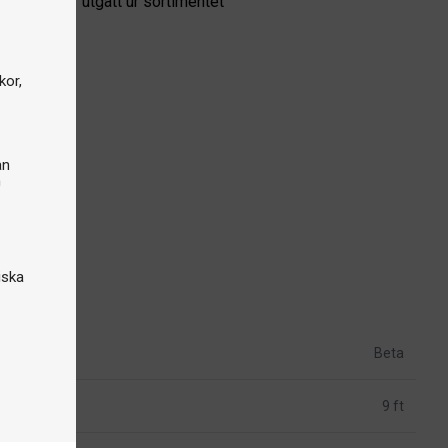
odukten har utgått ur sortimentet
kor,
an
n
iska
Beta
9 ft