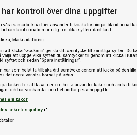
Pr
har kontroll över dina uppgifter
h våra samarbetspartner använder tekniska lösningar, bland annat ka
tt inhämta information om dig för olika syften, däribland:
stiska
Marknadsföring
 att klicka ”Godkänn” ger du ditt samtycke till samtliga syften. Du k
 välja att uppge vilka syften du samtycker till genom att klicka i ruta
id syftet och sedan ”Spara inställningar”.
n när som helst ta tillbaka ditt samtycke genom att klicka på den lilla
n i det nedre vänstra hörnet på sidan.
a på länken för att läsa mer om hur vi använder kakor och andra tekn
Om produkten
mer om kakor
ker en kombination av elegans
Varumärke
les sekretesspolicy
pris. Bordet är tillverkat i
rgar och en klassisk grön
detaljer
Storlek
se.
er även utmärkta spelegenskaper.