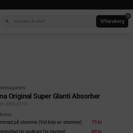
0
Varukorg
tennisgummi
na Original Super Glanti Absorber
elnr. 3000-371-D
ct information
illbehör
immad på stomme (Vid köp av stomme)
75 kr
ehandlad (ej godkänt för tävling)
89 kr