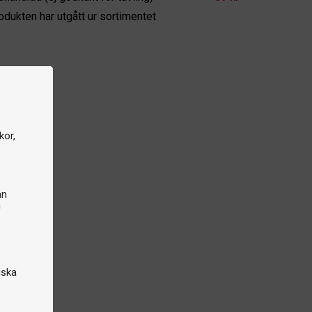
odukten har utgått ur sortimentet
kor,
an
n
iska