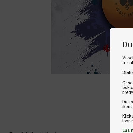
Du 
Vi oc
för a
Stati
Genom
också
bredv
Du ka
ikone
Klick
Läs 