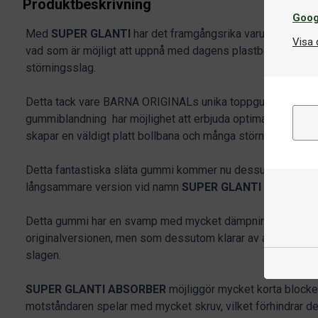
Produktbeskrivning
Goog
Med
SUPER GLANTI
har det framgångsrika varumärket
BA
Visa 
vad som är möjligt att uppnå med dagens plastbollar när de
störningsslag.
Detta tack vare BARNA ORIGINALs unika toppgummi som m
gummiblandning har möjlighet att erbjuda optimala skruve
skapar en väldigt platt bollbana och många störningsmomen
Detta fantastiska släta gummi kommer nu dessutom att kom
långsammare version vid namn
SUPER GLANTI ABSORBE
Detta gummi har en svamp med mycket dämpning som erbju
originalversionen, men som dessutom klarar av att minska
slagen.
SUPER GLANTI ABSORBER
möjliggör mycket korta blocker
motståndaren spelar med mycket skruv, vilket förhindrar de