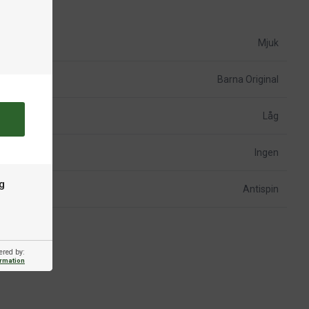
Mjuk
Barna Original
Låg
Ingen
g
Antispin
ered by:
ormation