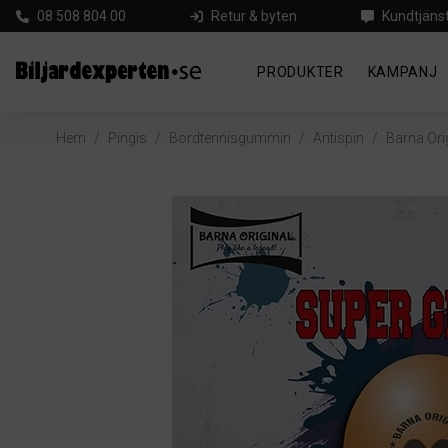
08 508 804 00
Retur & byten
Kundtjäns
PRODUKTER
KAMPANJ
Hem
/
Pingis
/
Bordtennisgummin
/
Antispin
/
Barna Ori