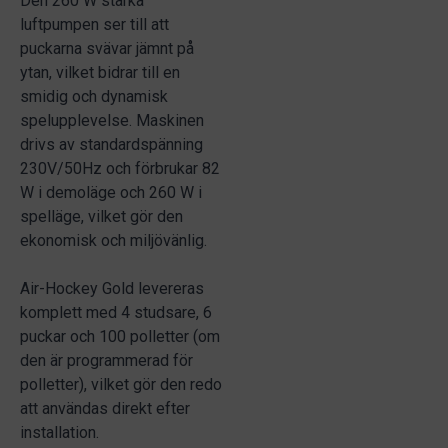
Den 260 W starka
luftpumpen ser till att
puckarna svävar jämnt på
ytan, vilket bidrar till en
smidig och dynamisk
spelupplevelse. Maskinen
drivs av standardspänning
230V/50Hz och förbrukar 82
W i demoläge och 260 W i
spelläge, vilket gör den
ekonomisk och miljövänlig.
Air-Hockey Gold levereras
komplett med 4 studsare, 6
puckar och 100 polletter (om
den är programmerad för
polletter), vilket gör den redo
att användas direkt efter
installation.