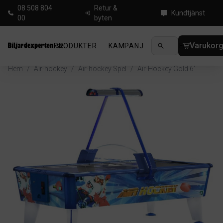
08 508 804
Retur &
Kundtjänst
00
byten
Varukor
PRODUKTER
KAMPANJ
NYHETER
GUIDE
Hem
/
Air-hockey
/
Air-hockey Spel
/
Air-Hockey Gold 6’