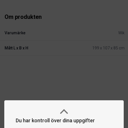
Om produkten
Varumärke
Wik
Mått L x B x H
199 x 107 x 85 cm
Du har kontroll över dina uppgifter